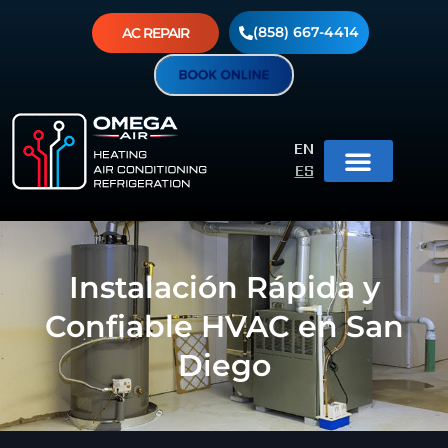
(858) 667-4414
AC REPAIR
EN
ES
Instalación Rápida y
Confiable HVAC en San
Diego