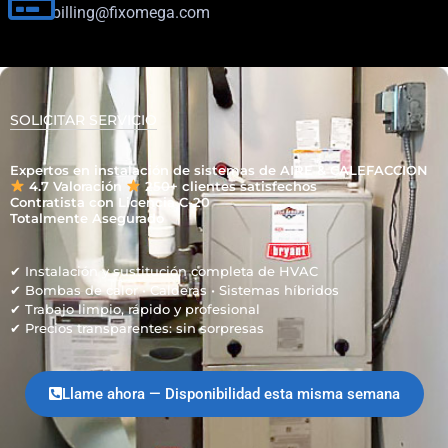
billing@fixomega.com
SOLICITAR SERVICIO
Expertos en instalación de sistemas de AIRE & CALEFACCION
4.7 Valoración
250+ clientes satisfechos
Contratista con Licencia C-20
Totalmente Asegurado
✔ Instalación y sustitución completa de HVAC
✔ Bombas de calor • Calderas • Sistemas híbridos
✔ Trabajo limpio, rápido y profesional
✔ Precios transparentes: sin sorpresas
Llame ahora — Disponibilidad esta misma semana