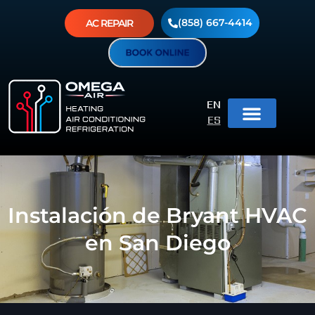
(858) 667-4414
AC REPAIR
EN
ES
Instalación de Bryant HVAC
en San Diego