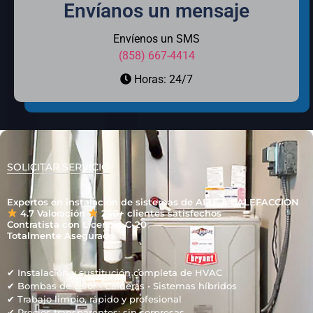
Envíanos un mensaje
Envíenos un SMS
(858) 667-4414
Horas: 24/7
SOLICITAR SERVICIO
Expertos en instalación de sistemas de AIRE & CALEFACCION
4.7 Valoración
250+ clientes satisfechos
Contratista con Licencia C-20
Totalmente Asegurado
✔ Instalación y sustitución completa de HVAC
✔ Bombas de calor • Calderas • Sistemas híbridos
✔ Trabajo limpio, rápido y profesional
✔ Precios transparentes: sin sorpresas