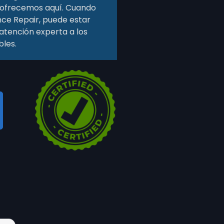
e ofrecemos aquí. Cuando
ce Repair, puede estar
 atención experta a los
bles.