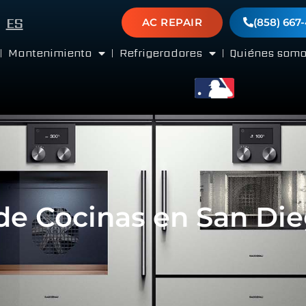
ES
AC REPAIR
(858) 667
Mantenimiento
Refrigeradores
Quiénes som
de Cocinas en San Di