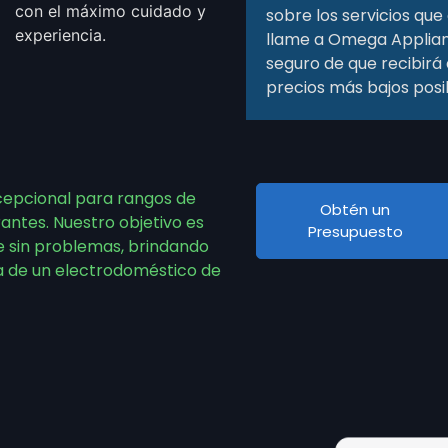
con el máximo cuidado y
sobre los servicios qu
experiencia.
llame a Omega Applian
seguro de que recibirá
precios más bajos posi
cepcional para rangos de
Obtén un
ntes. Nuestro objetivo es
Presupuesto
e sin problemas, brindando
ra de un electrodoméstico de