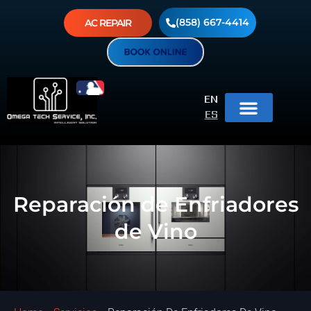
(858) 667-4414
AC REPAIR
EN
ES
Reparación de Enfriadores
de Vino