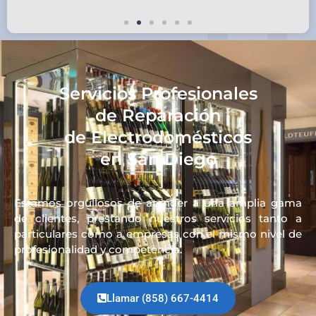
Servicios Profesionales
de Reparación
de Electrodomésticos
en San Diego
Estamos orgullosos de atender a una amplia gama
de clientes, prestando nuestros servicios tanto a
particulares como a empresas con el mismo nivel de
profesionalidad y competencia.
Llamar (858) 667-4414