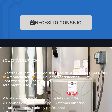
NECESITO CONSEJO
SOLICITAR SERVICIO
Expertos en instalación de sistemas de AIRE & CALEFACCION
4.7 Valoración
250+ clientes satisfechos
Contratista con Licencia C-20
Totalmente Asegurado
✔ Instalación y sustitución completa de HVAC
✔ Bombas de calor • Calderas • Sistemas híbridos
✔ Trabajo limpio, rápido y profesional