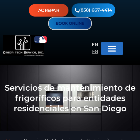
(858) 667-4414
AC REPAIR
EN
ES
Servicios de mantenimiento de
frigoríficos para entidades
residenciales en San Diego