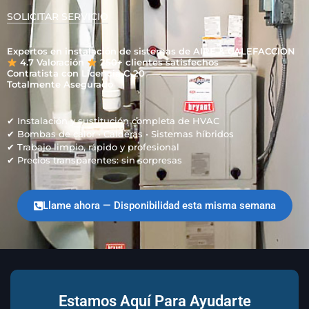
SOLICITAR SERVICIO
Expertos en instalación de sistemas de AIRE & CALEFACCION
4.7 Valoración
250+ clientes satisfechos
Contratista con Licencia C-20
Totalmente Asegurado
✔ Instalación y sustitución completa de HVAC
✔ Bombas de calor • Calderas • Sistemas híbridos
✔ Trabajo limpio, rápido y profesional
✔ Precios transparentes: sin sorpresas
Llame ahora — Disponibilidad esta misma semana
Estamos Aquí Para Ayudarte