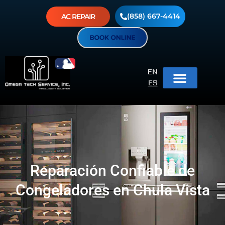
(858) 667-4414
AC REPAIR
EN
ES
Reparación Confiable de
Congeladores en Chula Vista