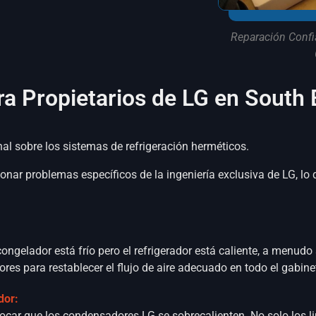
Reparación Confi
ra Propietarios de LG en South
nal sobre los sistemas de refrigeración herméticos.
ionar problemas específicos de la ingeniería exclusiva de LG, lo
 congelador está frío pero el refrigerador está caliente, a menud
es para restablecer el flujo de aire adecuado en todo el gabine
dor:
ovocar que los condensadores LG se sobrecalienten. No solo los 