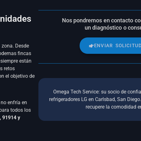
unidades
Nos pondremos en contacto co
un diagnóstico o cons
a zona. Desde
ENVIAR SOLICITU
odernas fincas
o siempre están
s retos
n el objetivo de
Omega Tech Service: su socio de confia
refrigeradores LG en Carlsbad, San Dieg
no enfría en
recupere la comodidad e
para todos los
, 91914 y