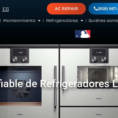
ES
AC REPAIR
(858) 667
Mantenimiento
Refrigeradores
Quiénes som
iable de Refrigeradores L